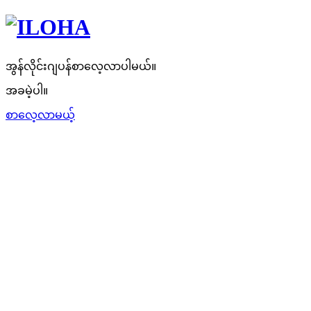
အွန်လိုင်းဂျပန်စာလေ့လာပါမယ်။
အခမဲ့ပါ။
စာလေ့လာမယ့်