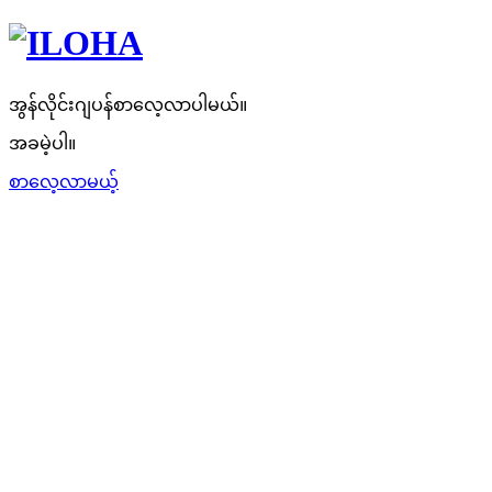
အွန်လိုင်းဂျပန်စာလေ့လာပါမယ်။
အခမဲ့ပါ။
စာလေ့လာမယ့်