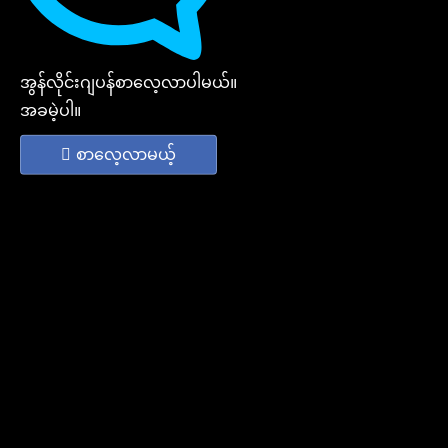
အွန်လိုင်းဂျပန်စာလေ့လာပါမယ်။
အခမဲ့ပါ။
စာလေ့လာမယ့်