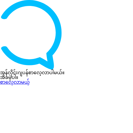
အွန်လိုင်းဂျပန်စာလေ့လာပါမယ်။
အခမဲ့ပါ။
စာလေ့လာမယ့်