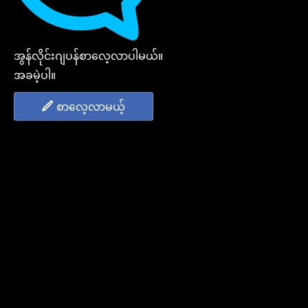
အွန်လိုင်းဂျပန်စာလေ့လာပါမယ်။
အခမဲ့ပါ။
စာလေ့လာမယ့်