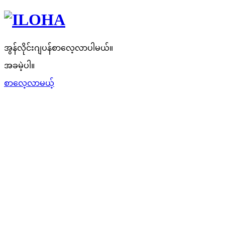
အွန်လိုင်းဂျပန်စာလေ့လာပါမယ်။
အခမဲ့ပါ။
စာလေ့လာမယ့်