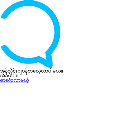
အွန်လိုင်းဂျပန်စာလေ့လာပါမယ်။
အခမဲ့ပါ။
စာလေ့လာမယ့်