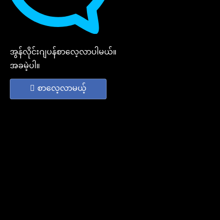
အွန်လိုင်းဂျပန်စာလေ့လာပါမယ်။
အခမဲ့ပါ။
စာလေ့လာမယ့်