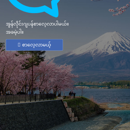
အွန်လိုင်းဂျပန်စာလေ့လာပါမယ်။
အခမဲ့ပါ။
စာလေ့လာမယ့်