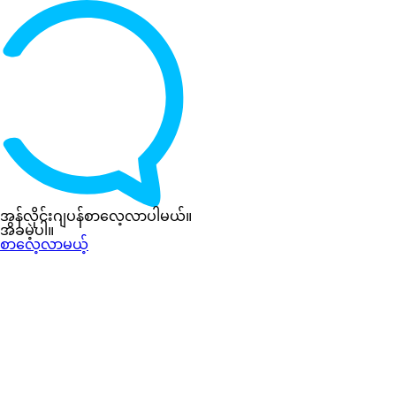
အွန်လိုင်းဂျပန်စာလေ့လာပါမယ်။
အခမဲ့ပါ။
စာလေ့လာမယ့်