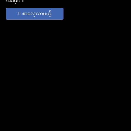
အခမဲ့ပါ။
စာလေ့လာမယ့်