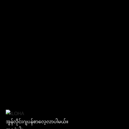
အွန်လိုင်းဂျပန်စာလေ့လာပါမယ်။