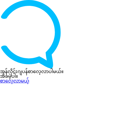
အွန်လိုင်းဂျပန်စာလေ့လာပါမယ်။
အခမဲ့ပါ။
စာလေ့လာမယ့်