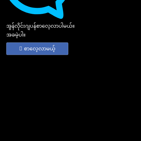
အွန်လိုင်းဂျပန်စာလေ့လာပါမယ်။
အခမဲ့ပါ။
စာလေ့လာမယ့်