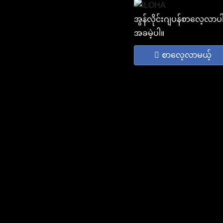
အွန်လိုင်းဂျပန်စာလေ့လာပ
အခမဲ့ပါ။
စာလေ့လာမယ့်