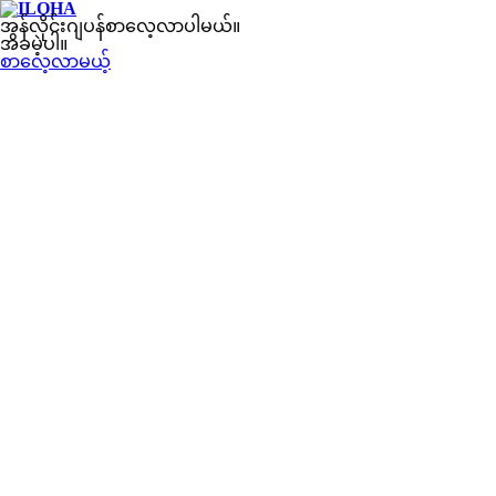
အွန်လိုင်းဂျပန်စာလေ့လာပါမယ်။
အခမဲ့ပါ။
စာလေ့လာမယ့်