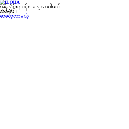
အွန်လိုင်းဂျပန်စာလေ့လာပါမယ်။
အခမဲ့ပါ။
စာလေ့လာမယ့်