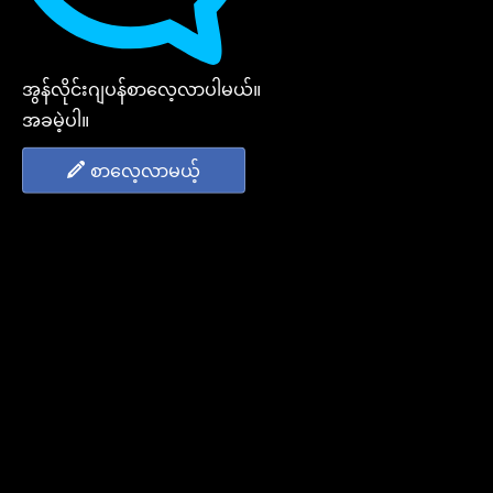
အွန်လိုင်းဂျပန်စာလေ့လာပါမယ်။
အခမဲ့ပါ။
စာလေ့လာမယ့်