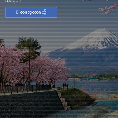
အခမဲ့ပါ။
စာလေ့လာမယ့်