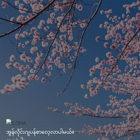
အွန်လိုင်းဂျပန်စာလေ့လာပါမယ်။