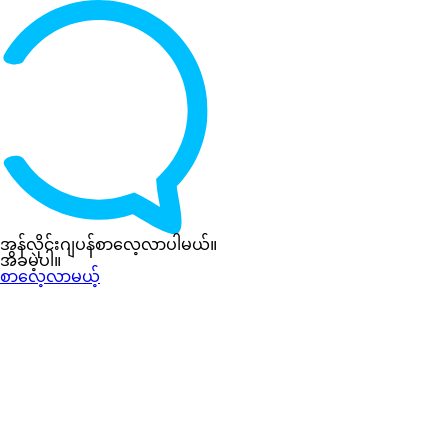
အွန်လိုင်းဂျပန်စာလေ့လာပါမယ်။
အခမဲ့ပါ။
စာလေ့လာမယ့်