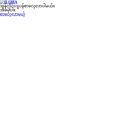
အွန်လိုင်းဂျပန်စာလေ့လာပါမယ်။
အခမဲ့ပါ။
စာလေ့လာမယ့်