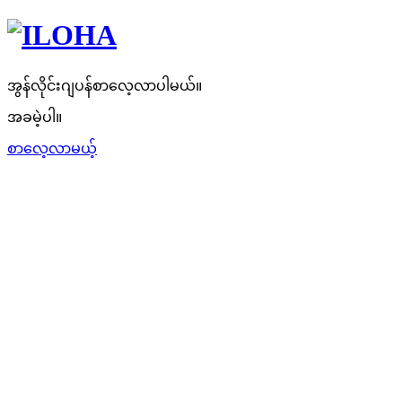
အွန်လိုင်းဂျပန်စာလေ့လာပါမယ်။
အခမဲ့ပါ။
စာလေ့လာမယ့်