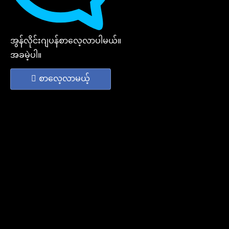
အွန်လိုင်းဂျပန်စာလေ့လာပါမယ်။
အခမဲ့ပါ။
စာလေ့လာမယ့်