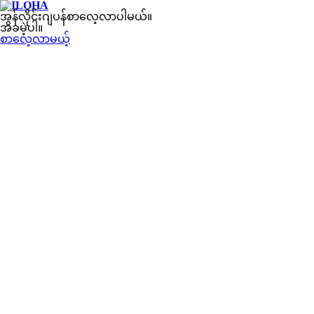
အွန်လိုင်းဂျပန်စာလေ့လာပါမယ်။
အခမဲ့ပါ။
စာလေ့လာမယ့်