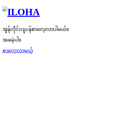
အွန်လိုင်းဂျပန်စာလေ့လာပါမယ်။
အခမဲ့ပါ။
စာလေ့လာမယ့်