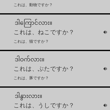
これは、動物ですか？
ဒါကြောင်လား။
これは、ねこですか？
これは、猫ですか？
ဒါဝက်လား။
これは、ぶたですか？
これは、豚ですか？
ဒါနွားလား။
これは、うしですか？