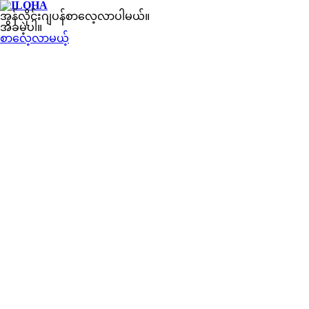
အွန်လိုင်းဂျပန်စာလေ့လာပါမယ်။
အခမဲ့ပါ။
စာလေ့လာမယ့်