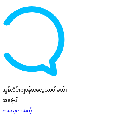
အွန်လိုင်းဂျပန်စာလေ့လာပါမယ်။
အခမဲ့ပါ။
စာလေ့လာမယ့်